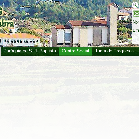
No
Ema
Paróquia de S. J. Baptista
Centro Social
Junta de Freguesia