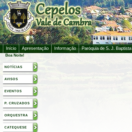
Início
Apresentação
Informação
Paróquia de S. J. Baptista
Boa Noite!
NOTÍCIAS
AVISOS
EVENTOS
P. CRUZADOS
ORQUESTRA
CATEQUESE