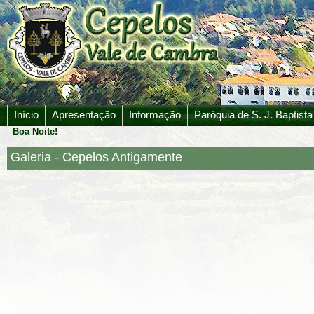
Início
Apresentação
Informação
Paróquia de S. J. Baptista
Boa Noite!
Galeria - Cepelos Antigamente